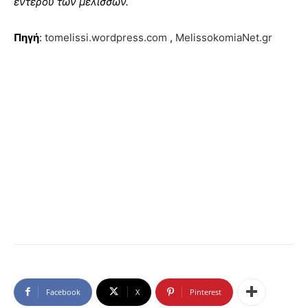
εντέρου των μελισσών.
Πηγή
:
tomelissi.wordpress.com
,
MelissokomiaNet.gr
Facebook
X
Pinterest