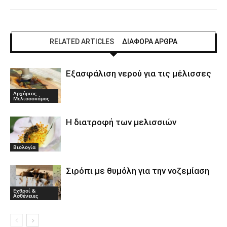
RELATED ARTICLES
ΔΙΑΦΟΡΑ ΑΡΘΡΑ
Εξασφάλιση νερού για τις µέλισσες
Αρχάριος
Μελισσοκόμος
Η διατροφή των μελισσιών
Βιολογία
Σιρόπι με θυμόλη για την νοζεμίαση
Εχθροί &
Ασθένειες