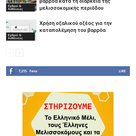
βαρρόα κατά τη διάρκεια της
Εχθροί &
μελισσοκομικής περιόδου
Ασθένειες
Χρήση οξαλικού οξέος για την
καταπολέμηση του βαρρόα
Εχθροί &
Ασθένειες
7,215
Fans
LIKE